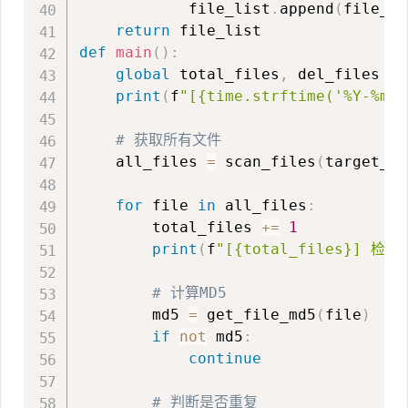
            file_list
.
append
(
file_pa
return
def
main
(
)
:
global
 total_files
,
 del_files

print
(
f
"[{time.strftime('%Y-%
# 获取所有文件
    all_files 
=
 scan_files
(
target_pa
for
 file 
in
 all_files
:
        total_files 
+=
1
print
(
f
"[{total_files}] 检查:
# 计算MD5
        md5 
=
 get_file_md5
(
file
)
if
not
 md5
:
continue
# 判断是否重复