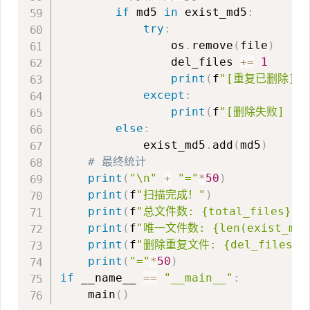
if
 md5 
in
 exist_md5
:
try
:
                os
.
remove
(
file
)
                del_files 
+=
1
print
(
f
"[重复已删除] =>
except
:
print
(
f
"[删除失败] => 
else
:
            exist_md5
.
add
(
md5
)
# 最终统计
print
(
"\n"
+
"="
*
50
)
print
(
f
"扫描完成！"
)
print
(
f
"总文件数: {total_files}"
)
print
(
f
"唯一文件数: {len(exist_md5
print
(
f
"删除重复文件: {del_files} 
print
(
"="
*
50
)
if
 __name__ 
==
"__main__"
:
    main
(
)