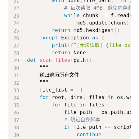
with
 open
(
file_path
,
'rb'
)
a
# 每次读取 4MB，避免内存溢出
while
 chunk 
:
=
 f
.
read
(
4
                md5
.
update
(
chunk
)
return
 md5
.
hexdigest
(
)
except
 Exception 
as
 e
:
print
(
f
"[无法读取] {file_path}
return
def
scan_files
(
path
)
:
"""

    递归遍历所有文件

    """
    file_list 
=
[
]
for
 root
,
 dirs
,
 files 
in
 os
.
walk
for
 file 
in
 files
:
            file_path 
=
 os
.
path
.
absp
# 跳过自身脚本
if
 file_path 
==
 script_p
continue