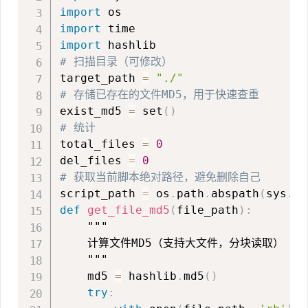
import
import
import
# 扫描目录（可修改）
target_path 
=
"./"
# 存储已存在的文件MD5，用于快速查重
exist_md5 
=
 set
(
)
# 统计
total_files 
=
0
del_files 
=
0
# 获取当前脚本绝对路径，避免删除自己
script_path 
=
 os
.
path
.
abspath
(
sys
.
ar
def
get_file_md5
(
file_path
)
:
"""

    计算文件MD5（支持大文件，分块读取）

    """
    md5 
=
 hashlib
.
md5
(
)
try
: