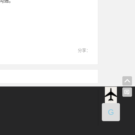
们沟通。
分享：
G